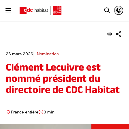
Recherch
Thèm
Ouvrir ou fermer le menu
CDC Habitat
Rechercher
Lance
Imprimer
Part
26 mars 2026
Nomination
Clément Lecuivre est
nommé président du
directoire de CDC Habitat
France entière
3 min